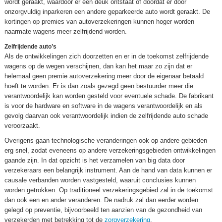
wordt geraakt, waardoor er een deuk ontstaat of doordat er door
onzorgvuldig inparkeren een andere geparkeerde auto wordt geraakt. De
kortingen op premies van autoverzekeringen kunnen hoger worden
naarmate wagens meer zelfrijdend worden.
Zelfrijdende auto’s
Als de ontwikkelingen zich doorzetten en er in de toekomst zelfrijdende
wagens op de wegen verschijnen, dan kan het maar zo zijn dat er
helemaal geen premie autoverzekering meer door de eigenaar betaald
hoeft te worden. Er is dan zoals gezegd geen bestuurder meer die
verantwoordelijk kan worden gesteld voor eventuele schade. De fabrikant
is voor de hardware en software in de wagens verantwoordelijk en als
gevolg daarvan ook verantwoordelijk indien de zelfrijdende auto schade
veroorzaakt.
Overigens gaan technologische veranderingen ook op andere gebieden
erg snel, zodat eveneens op andere verzekeringsgebieden ontwikkelingen
gaande zijn. In dat opzicht is het verzamelen van big data door
verzekeraars een belangrijk instrument. Aan de hand van data kunnen er
causale verbanden worden vastgesteld, waaruit conclusies kunnen
worden getrokken. Op traditioneel verzekeringsgebied zal in de toekomst
dan ook een en ander veranderen. De nadruk zal dan eerder worden
gelegd op preventie, bijvoorbeeld ten aanzien van de gezondheid van
verzekerden met betrekking tot de
zorgverzekering
.