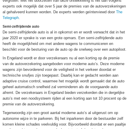
vergroten. Met het doorzetten van deze ontwikkeling is het dan volgens
experts ook mogelijk dat over 5 jaar de premies van de autoverzekeringen
al gehalveerd kunnen worden. De experts werden geïnterviewd door
The
Telegraph
.
Semi-zelfrijdende auto
De semi-zelfrijdende auto is al in opkomst en er wordt verwacht dat in het
jaar 2020 er sprake is van een grote opmars. Een semi-zelfrijdende auto
heeft de mogelijkheid om met andere wagens te communiceren en
beschikt voor de besturing van de auto op de snelweg over een autopiloot.
In Engeland wordt er door verzekeraars nu al een korting op de premie
van de autoverzekering aangeboden voor moderne auto’s. Deze moderne
wagens zijn bevorderend voor de veiligheid in het verkeer doordat er
technische snufjes zijn toegepast. Daarbij kan er gedacht worden aan
adaptive cruise control, waarmee het mogelijk wordt gemaakt dat de auto
geheel automatisch snelheid zal verminderen als de voorgaande auto
afremt. De verzekeraars in Engeland bieden verzekerden die in dergelijke
auto’s met een noodsysteem rijden al een korting aan tot 10 procent op de
premie van de autoverzekering.
Tegenwoordig zijn een groot aantal moderne auto’s al uitgerust om op
autonome wijze in te parkeren. Bij het inparkeren door de bestuurder zelf
komen kleine schades veelvuldig voor. Bijvoorbeeld doordat er een paaltje