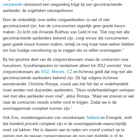
verzekerde
uitsluitend een vergoeding krijgt bij een gecontracteerde
aanbieder, de zogeheten naturapolissen.
Door de onduidelijk over welke zorgaanbieders nu wel of niet
gecontracteerd zijn, kan de consumenten eigenlijk geen goede keuze
maken. Zo licht ook Amanda Bulthuis van Geld.nl toe. “Dat nog niet alle
gecontracteerde aanbieders bekend zijn, zorgt ervoor dat consumenten
geen goede keuze kunnen maken, terwijl ze nog maar twee weken hebben
om hun huidige verzekering op te zeggen als ze willen overstappen.”
Bij het grootste deel van de zorgverzekeraars staan de contracten voor
huisartsen, fysiotherapeuten en tandartsen alleen tot 2012 vermeld. Voor
zorgverzekeraars als
VGZ
,
Menzis
,
CZ
en Achmea geldt dat nog niet alle
gecontracteerde aanbieders bekend zijn. Dit ligt volgens Achmea-
woordvoerder, Christine Rompa, vooral aan het feit dat er onderhandeld
moet worden met duizenden aanbieders. “Deze onderhandelingen verlopen
niet met elke aanbieder even snel”, aldus Rompa. “Maar we streven er wel
naar de contracten steeds sneller rond te krijgen. Zodat we in de
overstapperiode compleet kunnen zijn.”
Ook Eno, moederorganisatie van verzekeraars
Salland
en Energiek, stelt
dat honderd procent compleet zijn in de overstapperiode waarschijnlijk
nooit zal lukken. Het is daarom aan te raden om vooraf contact op te
nemen met de nieuwe zorgverzekeraar als nog niet duidelijk is of de