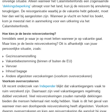
onveilige situatie. Alleen wanneer het Calamiteitenfonds een zogenaamde
‘
dekkingsbeperking
’ uitroept voor het land, kun jij de reissom bij annulering
terugkrijgen. De reisorganisatie waarbij je de vakantie hebt geboekt, moet
hier dan wel bij aangesloten zijn. Wanneer je vlucht en hotel los boekt,
kom je meestal niet in aanmerking voor een uitkering via het
Calamiteitenfonds.
Hoe kies je de beste reisverzekering?
Inmiddels weet je waar je op moet letten wanneer je op vakantie gaat.
Maar kies je de beste reisverzekering? Dit is afhankelijk van jouw
persoonlijke situatie, zoals:
Gezinssamenstelling
Vakantiebestemming (binnen of buiten de EU)
Vervoer
Inhoud bagage
Andere afgesloten verzekeringen (voorkom oververzekeren)
Voorkom oververzekeren
Uit recent onderzoek van
Independer
blijkt dat vakantiegangers vaak te
ruim verzekerd zijn. Daarnaast zijn veel vakantiegangers regelmatig
dubbel verzekerd. Veel reisverzekeringen zouden namelijk dekkingen
bieden die mensen helemaal niet nodig hebben. Vaak is dit het geval van
wanneer men een doorlopende reisverzekering heeft afgesloten. Voorkom
daarom oververzekeren en kies een reisverzekering die aansluit bij jouw