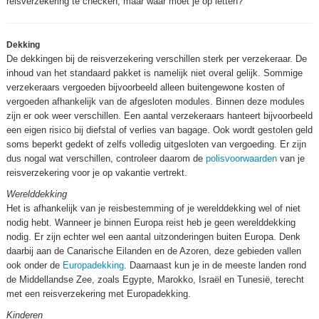
reisverzekering te checken, maar waar moet je op letten?
Dekking
De dekkingen bij de reisverzekering verschillen sterk per verzekeraar. De
inhoud van het standaard pakket is namelijk niet overal gelijk. Sommige
verzekeraars vergoeden bijvoorbeeld alleen buitengewone kosten of
vergoeden afhankelijk van de afgesloten modules. Binnen deze modules
zijn er ook weer verschillen. Een aantal verzekeraars hanteert bijvoorbeeld
een eigen risico bij diefstal of verlies van bagage. Ook wordt gestolen geld
soms beperkt gedekt of zelfs volledig uitgesloten van vergoeding. Er zijn
dus nogal wat verschillen, controleer daarom de
polisvoorwaarden
van je
reisverzekering voor je op vakantie vertrekt.
Werelddekking
Het is afhankelijk van je reisbestemming of je werelddekking wel of niet
nodig hebt. Wanneer je binnen Europa reist heb je geen werelddekking
nodig. Er zijn echter wel een aantal uitzonderingen buiten Europa. Denk
daarbij aan de Canarische Eilanden en de Azoren, deze gebieden vallen
ook onder de
Europadekking
. Daarnaast kun je in de meeste landen rond
de Middellandse Zee, zoals Egypte, Marokko, Israël en Tunesië, terecht
met een reisverzekering met Europadekking.
Kinderen