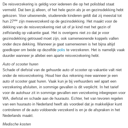
De reisverzekering is geldig voor iedereen die op het polisblad staat
vermeld. Dat ben jij alleen, of het hele gezin als je en gezinsdekking hebt
gekozen. Voor uitwonende, studerende kinderen geldt dat zij meestal tot
ste
hun 27
zijn meeverzekerd op de gezinsdekking. Het maakt voor de
dekking van de reisverzekering niet uit of je kind met het gezin of
zelfstandig op vakantie gaat. Het is overigens niet zo dat je voor
gezinsdekking getrouwd moet zijn, ook samenwonende koppels vallen
onder deze dekking. Wanneer je gaat samenwonen is het bijna altijd
goedkoper om beide op dezelfde
polis
te verzekeren. Het is namelijk vaak
duurder wanneer je allebei een aparte reisverzekering hebt.
Auto of scooter huren
Schade of diefstal van de gehuurde auto of scooter op vakantie valt niet
onder de reisverzekering. Houd hier dus rekening mee wanneer je een
auto of scooter gaat huren. Vaak kun je bij verhuurders wel apart een
verzekering afsluiten, in sommige gevallen is dit verplicht. In het tarief
voor de autohuur zit in sommige gevallen een verzekering inbegrepen voor
WA, diefstal en schade aan de huurauto. Echter, het van tevoren regelen
van een huurauto in Nederland heeft als voordeel dat je makkelijker kunt
controleren of de auto voldoende verzekerd is en je de afspraken in het
Nederlands maakt.
Medische kosten