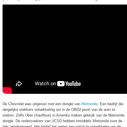
De Chevrolet was uitgerust met een dongle van
Metromile
. Een bedrijf die
dergelijke stekkers ontwikkeling om in de OBD2-poort van de auto te
steken. Zelfs Uber chauffeurs in Amerika maken gebruik van de Metromile
dongle. De onderzoekers van UCSD hebben inmiddels Metromile over de
‘lek’ geïnformeerd. Het bedrijf liet weten een patch te ontwikkelen om de