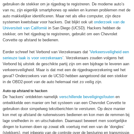
gebruiken de stekker om je rijgedrag te registreren. De moderne auto’s
van nu, zijn eigenlijk smartphones op wielen en kunnen problemen met de
auto makkelijker identificeren. Maar net als elke computer, zijn deze
systemen kwetsbaar voor hackers. Dat blijkt ook uit
onderzoek van de
Universiteit van Californië
in San Diego (UCSD). Hackers hebben de
stekker, om het rijgedrag te registreren, gebruikt om een Chevrolet
Corvette op afstand te bedienen.
Eerder schreef het Verbond van Verzekeraars dat ‘
Verkeersveiligheid een
serieuze taak is voor verzekeraars
’. Verzekeraars zouden volgens het
Verbond bij uitstek de geschikte partij zijn om een bijdrage te leveren aan
verkeersveiligheid. Maar is dat met een de rijgedragverzekering wel het
geval? Onderzoekers van de UCSD hebben aangetoond dat een stekker
in de OBD2-poort van de auto helemaal niet zo veilig zijn.
Auto op afstand te hacken
De ‘hackers’ ontdekten namelijk
verschillende beveiligingsfouten
en
ontwikkelde een manier om het systeem van een Chevrolet Corvette te
gebruiken door simpelweg tekstberichten te versturen. Op deze manier
kon met op afstand de ruitenwissers bedienen en kon men de remmen bij
lage snelheden in- en uitschakelen. Daarnaast beweert men soortgelijke
dingen te kunnen doen op zowat elk voertuig met een van de ‘dongles’
(stekkers), met inbegrip van de controle over de besturing en transmissie.