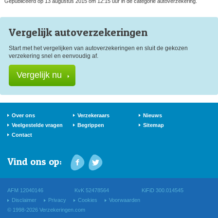
Gepubliceerd op 13 augustus 2015 om 12:15 uur in de categorie autoverzekering.
Vergelijk auto
verzekeringen
Start met het vergelijken van autoverzekeringen en sluit de gekozen
verzekering snel en eenvoudig af.
Vergelijk nu
Over ons
Verzekeraars
Nieuws
Veelgestelde vragen
Begrippen
Sitemap
Contact
Vind ons op:
AFM 12040146
KvK 52478564
KiFiD 300.014545
Disclaimer
Privacy
Cookies
Voorwaarden
© 1998-2026 Verzekeringen.com