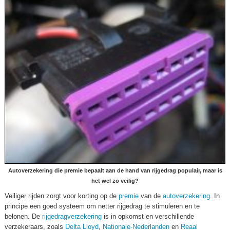
Autoverzekering die premie bepaalt aan de hand van rijgedrag populair, maar is
het wel zo veilig?
Veiliger rijden zorgt voor korting op de
premie
van de
autoverzekering
. In
principe een goed systeem om netter rijgedrag te stimuleren en te
belonen. De
rijgedragverzekering
is in opkomst en verschillende
verzekeraars, zoals
Delta Lloyd
,
Nationale-Nederlanden
en
Reaal