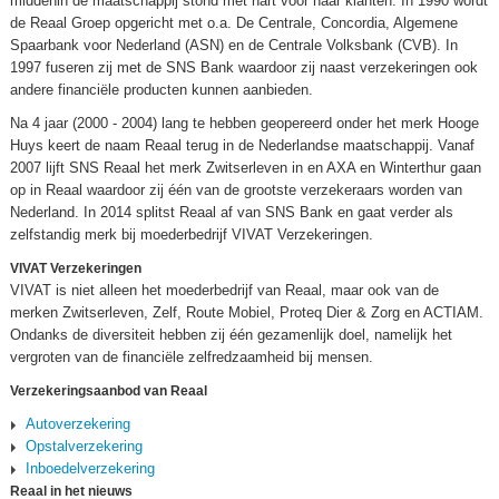
middenin de maatschappij stond met hart voor haar klanten. In 1990 wordt
de Reaal Groep opgericht met o.a. De Centrale, Concordia, Algemene
Spaarbank voor Nederland (ASN) en de Centrale Volksbank (CVB). In
1997 fuseren zij met de SNS Bank waardoor zij naast verzekeringen ook
andere financiële producten kunnen aanbieden.
Na 4 jaar (2000 - 2004) lang te hebben geopereerd onder het merk Hooge
Huys keert de naam Reaal terug in de Nederlandse maatschappij. Vanaf
2007 lijft SNS Reaal het merk Zwitserleven in en AXA en Winterthur gaan
op in Reaal waardoor zij één van de grootste verzekeraars worden van
Nederland. In 2014 splitst Reaal af van SNS Bank en gaat verder als
zelfstandig merk bij moederbedrijf VIVAT Verzekeringen.
VIVAT Verzekeringen
VIVAT is niet alleen het moederbedrijf van Reaal, maar ook van de
merken Zwitserleven, Zelf, Route Mobiel, Proteq Dier & Zorg en ACTIAM.
Ondanks de diversiteit hebben zij één gezamenlijk doel, namelijk het
vergroten van de financiële zelfredzaamheid bij mensen.
Verzekeringsaanbod van Reaal
Autoverzekering
Opstalverzekering
Inboedelverzekering
Reaal in het nieuws