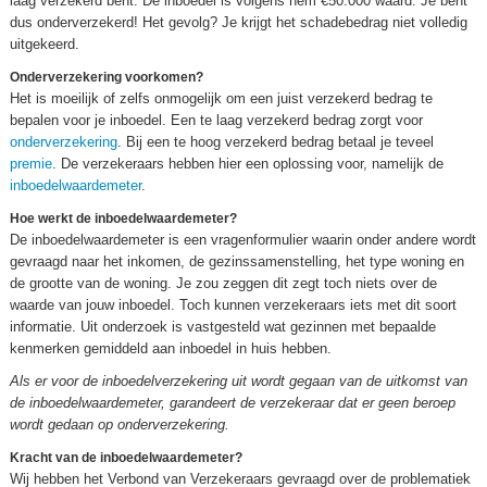
laag verzekerd bent. De inboedel is volgens hem €50.000 waard. Je bent
dus onderverzekerd! Het gevolg? Je krijgt het schadebedrag niet volledig
uitgekeerd.
Onderverzekering voorkomen?
Het is moeilijk of zelfs onmogelijk om een juist verzekerd bedrag te
bepalen voor je inboedel. Een te laag verzekerd bedrag zorgt voor
onderverzekering
. Bij een te hoog verzekerd bedrag betaal je teveel
premie
. De verzekeraars hebben hier een oplossing voor, namelijk de
inboedelwaardemeter
.
Hoe werkt de inboedelwaardemeter?
De inboedelwaardemeter is een vragenformulier waarin onder andere wordt
gevraagd naar het inkomen, de gezinssamenstelling, het type woning en
de grootte van de woning. Je zou zeggen dit zegt toch niets over de
waarde van jouw inboedel. Toch kunnen verzekeraars iets met dit soort
informatie. Uit onderzoek is vastgesteld wat gezinnen met bepaalde
kenmerken gemiddeld aan inboedel in huis hebben.
Als er voor de inboedelverzekering uit wordt gegaan van de uitkomst van
de inboedelwaardemeter, garandeert de verzekeraar dat er geen beroep
wordt gedaan op onderverzekering.
Kracht van de inboedelwaardemeter?
Wij hebben het Verbond van Verzekeraars gevraagd over de problematiek