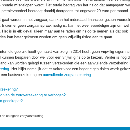
 premie misgelopen wordt. Het totale bedrag van het risico dat aangegaan wo
 premievoordeel bedraagt daarbij doorgaans tot ongeveer 20 euro per maand.
 gaat worden in het zorgjaar, dan kan het inderdaad financieel gezien voordel
n. Indien er geen zorgaanspraak nodig is, kan het weer voordeliger zijn om wel
. Het is in elk geval alleen maar aan te raden om risico te nemen als dat ook
aties kan beter gekozen worden om geen vrijwillig risico aan te gaan.
en die gebruik heeft gemaakt van zorg in 2014 heeft geen vrijwillig eigen ris
unnen besparen door wel voor een vrijwillig risico te kiezen. Verder is nog du
rband kan worden gelegd tussen verzekerden die een aanvullende verzekering
kering
. Het blijkt namelijk dat er vaker voor een hoger eigen risico wordt geko
n een basisverzekering en
aanvullende zorgverzekering
.
erzekering?
ico van de zorgverzekering te verhogen?
ico goedkoper?
 de categorie zorgverzekering.