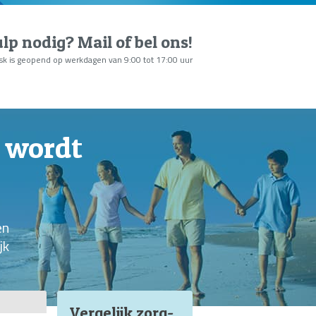
lp nodig?
Mail of bel ons
!
sk is geopend op werkdagen van 9:00 tot 17:00 uur
g wordt
en
jk
Vergelijk zorg
-