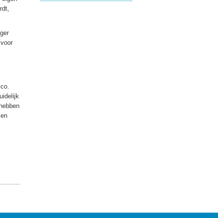
rdt,
iger
 voor
ico.
idelijk
 hebben
zen