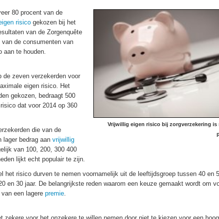
veer 80 procent van de
eigen risico
gekozen bij het
resultaten van de Zorgenquête
ent van de consumenten van
co aan te houden.
op de zeven verzekerden voor
aximale eigen risico. Het
orden gekozen, bedraagt 500
risico dat voor 2014 op 360
Vrijwillig eigen risico bij zorgverzekering is
verzekerden die van de
n lager bedrag aan
vrijwillig
gelijk van 100, 200, 300 400
en lijkt echt populair te zijn.
l het risico durven te nemen voornamelijk uit de leeftijdsgroep tussen 40 en 5
n 20 en 30 jaar. De belangrijkste reden waarom een keuze gemaakt wordt om v
l van een lagere
premie
.
t zekere voor het onzekere te willen nemen door niet te kiezen voor een hoog