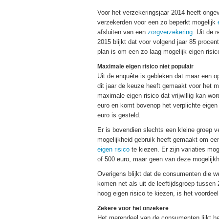
Voor het verzekeringsjaar 2014 heeft onge
verzekerden voor een zo beperkt mogelijk
afsluiten van een
zorgverzekering
. Uit de 
2015 blijkt dat voor volgend jaar 85 proc
plan is om een zo laag mogelijk eigen risi
Maximale eigen risico niet populair
Uit de enquête is gebleken dat maar een 
dit jaar de keuze heeft gemaakt voor het m
maximale eigen risico dat vrijwillig kan w
euro en komt bovenop het verplichte eigen 
euro is gesteld.
Er is bovendien slechts een kleine groep 
mogelijkheid gebruik heeft gemaakt om ee
eigen risico
te kiezen. Er zijn variaties mo
of 500 euro, maar geen van deze mogelijkhed
Overigens blijkt dat de consumenten die we
komen net als uit de leeftijdsgroep tusse
hoog eigen risico te kiezen, is het voordee
Zekere voor het onzekere
Het merendeel van de consumenten lijkt he