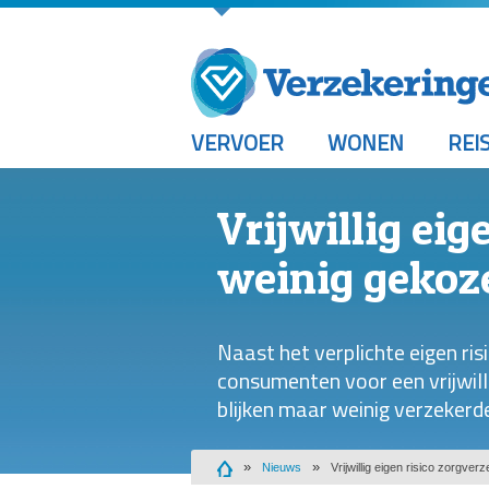
VERVOER
WONEN
REI
Vrijwillig ei
weinig gekoz
Naast het verplichte eigen ris
consumenten voor een vrijwillig
blijken maar weinig verzekerd
Nieuws
Vrijwillig eigen risico zorgve