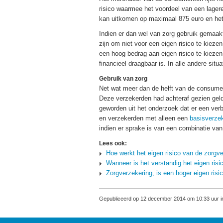
risico waarmee het voordeel van een lagere
kan uitkomen op maximaal 875 euro en het
Indien er dan wel van zorg gebruik gemaakt
zijn om niet voor een eigen risico te kieze
een hoog bedrag aan eigen risico te kiezen
financieel draagbaar is. In alle andere situ
Gebruik van zorg
Net wat meer dan de helft van de consument
Deze verzekerden had achteraf gezien geld k
geworden uit het onderzoek dat er een ve
en verzekerden met alleen een
basisverze
indien er sprake is van een combinatie va
Lees ook:
Hoe werkt het eigen risico van de zorgv
Wanneer is het verstandig het eigen ris
Zorgverzekering, is een hoger eigen ris
Gepubliceerd op 12 december 2014 om 10:33 uur in