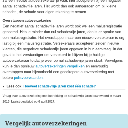
zal een nieuwe autoverzekeraar je vaak niet accepteren bij een negatief
aantal schadevrije jaren. Het wordt dan ook aangeraden om bij kleine
schades, de schade voor eigen rekening te nemen.
Overstappen autoverzekering
Een negatief aantal schadevrije jaren wordt ook wel een malusregistratie
genoemd. Heb je minder dan nul schadevrije jaren, dan is er sprake van
een malusregistratie. Het overstappen naar een nieuwe verzekeraar is erg
lastig bij een malusregistratie. Verzekeraars accepteren zelden nieuwe
klanten, die negatieve schadevrije jaren opgeven in hun aanvraag. In dat
geval is het verstandiger om verzekerd te blijven bij je huidige
autoverzekeraar totdat je weer op nul schadevrije jaren staat. Vervolgens
kun je dan opnieuw
autoverzekeringen vergelijken
en eenvoudig
overstappen naar bijvoorbeeld een goedkopere autoverzekering met
betere
polisvoorwaarden
.
Lees ook:
Hoeveel schadevrije jaren kost één schade?
Vraag over autoverzekering met betrekking tot schadevrije jaren beantwoord in maart
2015. Laatst gewijzigd op 6 april 2017.
Vergelijk auto
verzekeringen