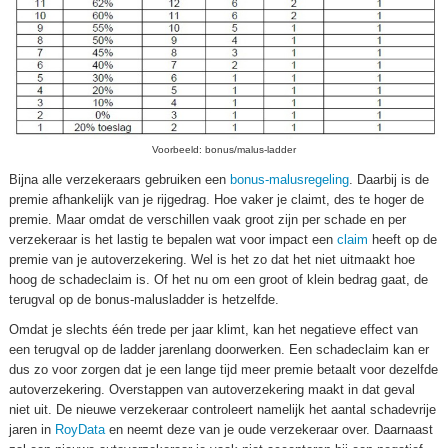
Voorbeeld: bonus/malus-ladder
Bijna alle verzekeraars gebruiken een
bonus-malusregeling
. Daarbij is de
premie afhankelijk van je rijgedrag. Hoe vaker je claimt, des te hoger de
premie. Maar omdat de verschillen vaak groot zijn per schade en per
verzekeraar is het lastig te bepalen wat voor impact een
claim
heeft op de
premie van je autoverzekering. Wel is het zo dat het niet uitmaakt hoe
hoog de schadeclaim is. Of het nu om een groot of klein bedrag gaat, de
terugval op de bonus-malusladder is hetzelfde.
Omdat je slechts één trede per jaar klimt, kan het negatieve effect van
een terugval op de ladder jarenlang doorwerken. Een schadeclaim kan er
dus zo voor zorgen dat je een lange tijd meer premie betaalt voor dezelfde
autoverzekering. Overstappen van autoverzekering maakt in dat geval
niet uit. De nieuwe verzekeraar controleert namelijk het aantal schadevrije
jaren in
RoyData
en neemt deze van je oude verzekeraar over. Daarnaast