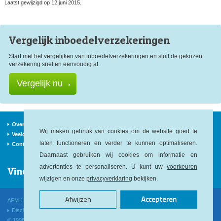
Laatst gewijzigd op 12 juni 2015.
Vergelijk inboedel
verzekeringen
Start met het vergelijken van inboedelverzekeringen en sluit de gekozen
verzekering snel en eenvoudig af.
Vergelijk nu
Over ons
Verzekeraars
Nieuws
Wij maken gebruik van cookies om de website goed te
Veelgestelde vragen
Begrippen
Sitemap
laten functioneren en verder te kunnen optimaliseren.
Contact
Daarnaast gebruiken wij cookies om informatie en
advertenties te personaliseren. U kunt uw
voorkeuren
Vind ons op:
wijzigen en onze
privacyverklaring
bekijken.
Afwijzen
Accepteren
AFM 12040146
KvK 52478564
KiFiD 300.014545
Disclaimer
Privacy
Cookies
Voorwaarden
© 1998-2026 Verzekeringen.com