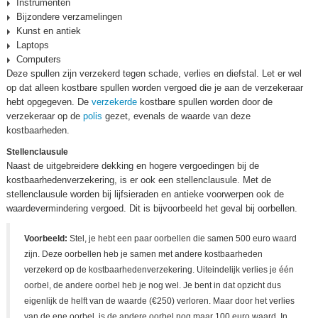
Instrumenten
Bijzondere verzamelingen
Kunst en antiek
Laptops
Computers
Deze spullen zijn verzekerd tegen schade, verlies en diefstal. Let er wel
op dat alleen kostbare spullen worden vergoed die je aan de verzekeraar
hebt opgegeven. De
verzekerde
kostbare spullen worden door de
verzekeraar op de
polis
gezet, evenals de waarde van deze
kostbaarheden.
Stellenclausule
Naast de uitgebreidere dekking en hogere vergoedingen bij de
kostbaarhedenverzekering, is er ook een stellenclausule. Met de
stellenclausule worden bij lijfsieraden en antieke voorwerpen ook de
waardevermindering vergoed. Dit is bijvoorbeeld het geval bij oorbellen.
Voorbeeld:
Stel, je hebt een paar oorbellen die samen 500 euro waard
zijn. Deze oorbellen heb je samen met andere kostbaarheden
verzekerd op de kostbaarhedenverzekering. Uiteindelijk verlies je één
oorbel, de andere oorbel heb je nog wel. Je bent in dat opzicht dus
eigenlijk de helft van de waarde (€250) verloren. Maar door het verlies
van de ene oorbel, is de andere oorbel nog maar 100 euro waard. In