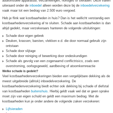
audiovisuele apparatuur, verzamelingen, horloges of sieraden. Deze vallen
uiteraard onder de
inboedel
alleen worden deze bij de
inboedelverzekering
vaak maar tot een bedrag van 2.500 euro vergoed.
Heb je flink wat kostbaarheden in huis? Dan is het wellicht verstandig een
kostbaarhedenverzekering af te sluiten. Schade aan kostbaarheden is dan
altijd gedekt, maar verzekeraars hanteren de volgende uitsluitingen:
Schade door eigen gebrek
Deuken, krassen, barsten, vlekken e.d. die door normaal gebruik zijn
ontstaan
Schade door slijtage
Schade door reiniging of bewerking door ondeskundigen
Schade als gevolg van een zogenaamd conflictrisico, zoals een
overstroming, oorlogsgeweld, aardbeving of atoomkernreactie
Welke schade is gedekt?
Veel kostbaarhedenverzekeringen bieden een vergelijkbare dekking als de
meest uitgebreide (allrisk) inboedelverzekering. De
kostbaarhedenverzekering biedt echter ook dekking bij schade of diefstal
van kostbaarheden
buitenshuis
. Hierbij geldt vaak wel dat er geen sprake
moet zijn van eigen schuld en geldt een maximum bedrag. Met de
kostbaarheden kun je onder andere de volgende zaken verzekeren:
Lijfsieraden