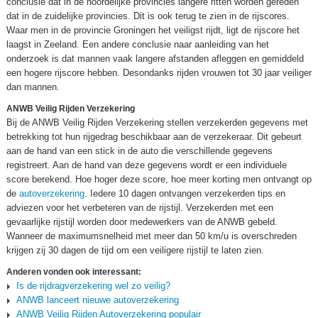
conclusie dat in de noordelijke provincies langere ritten worden gereden
dat in de zuidelijke provincies. Dit is ook terug te zien in de rijscores.
Waar men in de provincie Groningen het veiligst rijdt, ligt de rijscore het
laagst in Zeeland. Een andere conclusie naar aanleiding van het
onderzoek is dat mannen vaak langere afstanden afleggen en gemiddeld
een hogere rijscore hebben. Desondanks rijden vrouwen tot 30 jaar veiliger
dan mannen.
ANWB Veilig Rijden Verzekering
Bij de ANWB Veilig Rijden Verzekering stellen verzekerden gegevens met
betrekking tot hun rijgedrag beschikbaar aan de verzekeraar. Dit gebeurt
aan de hand van een stick in de auto die verschillende gegevens
registreert. Aan de hand van deze gegevens wordt er een individuele
score berekend. Hoe hoger deze score, hoe meer korting men ontvangt op
de
autoverzekering
. Iedere 10 dagen ontvangen verzekerden tips en
adviezen voor het verbeteren van de rijstijl. Verzekerden met een
gevaarlijke rijstijl worden door medewerkers van de ANWB gebeld.
Wanneer de maximumsnelheid met meer dan 50 km/u is overschreden
krijgen zij 30 dagen de tijd om een veiligere rijstijl te laten zien.
Anderen vonden ook interessant:
Is de rijdragverzekering wel zo veilig?
ANWB lanceert nieuwe autoverzekering
ANWB Veilig Rijden Autoverzekering populair