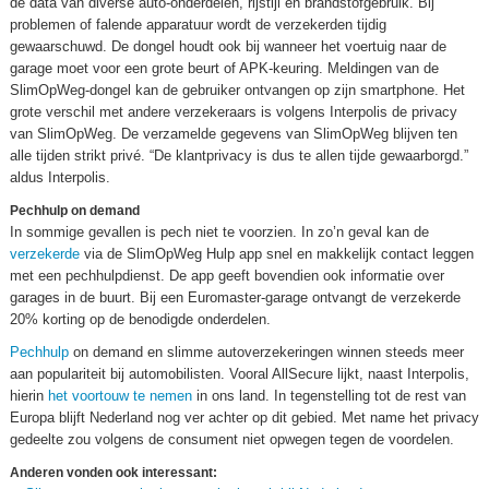
de data van diverse auto-onderdelen, rijstijl en brandstofgebruik. Bij
problemen of falende apparatuur wordt de verzekerden tijdig
gewaarschuwd. De dongel houdt ook bij wanneer het voertuig naar de
garage moet voor een grote beurt of APK-keuring. Meldingen van de
SlimOpWeg-dongel kan de gebruiker ontvangen op zijn smartphone. Het
grote verschil met andere verzekeraars is volgens Interpolis de privacy
van SlimOpWeg. De verzamelde gegevens van SlimOpWeg blijven ten
alle tijden strikt privé. “De klantprivacy is dus te allen tijde gewaarborgd.”
aldus Interpolis.
Pechhulp on demand
In sommige gevallen is pech niet te voorzien. In zo’n geval kan de
verzekerde
via de SlimOpWeg Hulp app snel en makkelijk contact leggen
met een pechhulpdienst. De app geeft bovendien ook informatie over
garages in de buurt. Bij een Euromaster-garage ontvangt de verzekerde
20% korting op de benodigde onderdelen.
Pechhulp
on demand en slimme autoverzekeringen winnen steeds meer
aan populariteit bij automobilisten. Vooral AllSecure lijkt, naast Interpolis,
hierin
het voortouw te nemen
in ons land. In tegenstelling tot de rest van
Europa blijft Nederland nog ver achter op dit gebied. Met name het privacy
gedeelte zou volgens de consument niet opwegen tegen de voordelen.
Anderen vonden ook interessant: