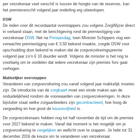
per verzekeraar veel verschil is tussen de hoogte van de reserves, kan
het premieverschil volgend jaar onderling erg uiteenlopen.
DSW
De reden voor dit recordaantal overstappers zou volgens ZorgWijzer direct
in verband staan, met de berichtgeving rond de premiestijging van
verzekeraar
DSW
. Net na
Prinsjesdag
, toen Minister Schippers nog een
verwachte premiestijging van € 3,50 bekend maakte, zorgde DSW voor
opschudding door bekend te maken dat de zorgverzekeringspremie
volgend jaar zo’n € 10 duurder wordt. Volgens de minister is het nog te
voorbarig om te oordelen dat iedere verzekeraar zijn premies fors gaat
verhogen.
Makkelijker overstappen
Veranderen van zorgverzekering zou vanaf volgend jaar makkelijk moeten
zijn. De introductie van de
zorgkaart
moet een einde maken aan de
onduidelijkheid rondom de voorwaarden van zorgverzekeringen. In deze
bijsluiter staat welke zorgaanbieders zijn
gecontracteerd
, hoe hoog de
vergoeding en hoe groot de
keuzevrijheid
is.
De zorgverzekeraars hebben nog tot half november de tijd om de premies
voor 2017 bekend te maken. Vanaf dat moment is het mogelijk om je
zorgverzekering te
vergelijken
en wellicht over te stappen. Je hebt tot 31
december 2016 de keuze om te veranderen van verzekeraar.