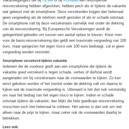
Vakantiegangers die bij
HEMA
of bij
InShared
een doorlopende
reisverzekering hebben afgesloten, hebben pech als er tijdens de vakantie
wat gebeurt met de smartphone. Deze verzekerden krijgen dan helemaal
geen vergoeding als de telefoon wordt gestolen of als er schade ontstaat.
De smartphone valt bij deze verzekeraars namelijk niet onder de dekking
van de reisverzekering. Bij Europeesche Verzekeringen wordt de
gelegenheid geboden om tussen een aantal opties te kiezen. Kiest men
voor de basis-reisverzekering dan geldt een maximale vergoeding van 100
euro, maar aangezien het eigen risico ook 100 euro bedraagt, zal er geen
vergoeding worden verstrekt.
Smartphone verzekerd tijdens vakantie
Iedereen die de voorkeur geeft aan een smartphone die tijdens de
vakantie goed verzekerd is tegen schade, verlies of diefstal wordt
aangeraden om bij verzekeraars naar de voorwaarden te kijken. Zo kan
eerst gekeken worden of het toestel onder de dekking valt om daarna te
kijken wat de maximale vergoeding is. Uiteraard is het dan ook verstandig
om naar het bedrag van het eigen risico te kijken. Indien er schade
ontstaat tijdens de vakantie, dan blijkt die hele goedkope reisverzekering
misschien toch niet helemaal te voldoen. Het advies is dan ook om niet
alleen naar de prijs te kijken, maar zeker ook de voorwaarden daarbij te
betrekken.
Lees ook: