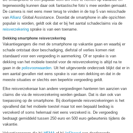
tegenwoordig kunnen daar ook fantastische foto´s mee worden gemaakt.
De camera is niet eens meer terug te vinden in de top 5 van reisschade
van
Allianz
Global Assistance. Doordat de smartphone in alle opzichten
populair is worden, geldt ook dat er bij het aantal schadeclaims via de
reisverzekering
sprake is van een toename.
Dekking smartphone reisverzekering
Vakantiegangers die met de smartphone op vakantie gaan en waarbij er
schade ontstaat door beschadiging, diefstal of verlies komen niet
standaard voor een vergoeding in aanmerking. Of er sprake is van
dekking van het mobiele toestel voor de reisverzekering is altijd na te
gaan in de
polisvoorwaarden
. Uit het uitgevoerde onderzoek blijkt dat er in
een aantal gevallen niet eens sprake is van een dekking en dat in de
meeste situaties er slechts een beperkte vergoeding geldt.
Elke reisverzekeraar kan andere vergoedingen hanteren ten aanzien van
claims die via de reisverzekering worden gedaan. Dat is dan ook van
toepassing op de smartphone. Bij doorlopende reisverzekeringen is het
opvallend dat het mobiele toestel maar tot een bepaald bedrag is
verzekerd of soms helemaal niet eens verzekerd is. De vergoeding
bedraagt gemiddeld tussen 250 euro en 500 euro gebeurtenis tijdens de
vakantie.