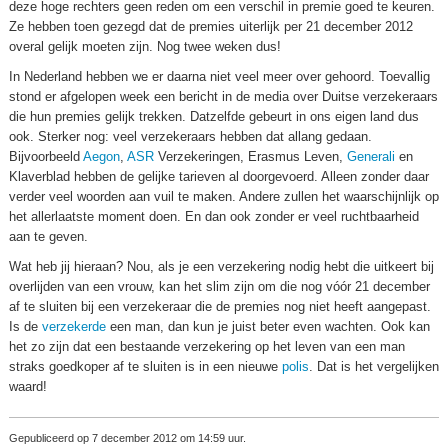
deze hoge rechters geen reden om een verschil in premie goed te keuren.
Ze hebben toen gezegd dat de premies uiterlijk per 21 december 2012
overal gelijk moeten zijn. Nog twee weken dus!
In Nederland hebben we er daarna niet veel meer over gehoord. Toevallig
stond er afgelopen week een bericht in de media over Duitse verzekeraars
die hun premies gelijk trekken. Datzelfde gebeurt in ons eigen land dus
ook. Sterker nog: veel verzekeraars hebben dat allang gedaan.
Bijvoorbeeld
Aegon
,
ASR
Verzekeringen, Erasmus Leven,
Generali
en
Klaverblad hebben de gelijke tarieven al doorgevoerd. Alleen zonder daar
verder veel woorden aan vuil te maken. Andere zullen het waarschijnlijk op
het allerlaatste moment doen. En dan ook zonder er veel ruchtbaarheid
aan te geven.
Wat heb jij hieraan? Nou, als je een verzekering nodig hebt die uitkeert bij
overlijden van een vrouw, kan het slim zijn om die nog vóór 21 december
af te sluiten bij een verzekeraar die de premies nog niet heeft aangepast.
Is de
verzekerde
een man, dan kun je juist beter even wachten. Ook kan
het zo zijn dat een bestaande verzekering op het leven van een man
straks goedkoper af te sluiten is in een nieuwe
polis
. Dat is het vergelijken
waard!
Gepubliceerd op 7 december 2012 om 14:59 uur.