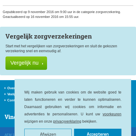
Gepubliceerd op 9 november 2016 om 9:00 uur in de categorie zorgverzekering.
Geactualiseerd op 16 november 2016 om 15:55 uur.
Vergelijk zorg
verzekeringen
Start met het vergelijken van zorgverzekeringen en sluit de gekozen
verzekering snel en eenvoudig af.
Vergelijk nu
Over ons
Verzekeraars
Nieuws
Wij maken gebruik van cookies om de website goed te
Veelgestelde vragen
Begrippen
Sitemap
laten functioneren en verder te kunnen optimaliseren.
Contact
Daarnaast gebruiken wij cookies om informatie en
advertenties te personaliseren. U kunt uw
voorkeuren
Vind ons op:
wijzigen en onze
privacyverklaring
bekijken.
Afwijzen
Accepteren
AFM 12040146
KvK 52478564
KiFiD 300.014545