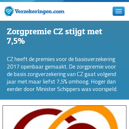
Zorgpremie CZ stijgt met
7,5%
CZ heeft de premies voor de basisverzekering
2017 openbaar gemaakt. De zorgpremie voor
de basis zorgverzekering van CZ gaat volgend
jaar met maar liefst 7,5% omhoog. Hoger dan
eerder door Minister Schippers was voorspeld.