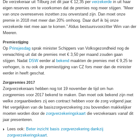
De verzekeraar uit Tilburg zet dit jaar € 12,35 per
verzekerde
in uit haar
eigen reserves om te voorkomen dat de premies nog meer stijgen. “Meer
van onze overreserves inzetten zou onverstand zijn. Dan moet onze
premie in 2018 met meer dan 20% omhoog. Daar durf ik bij onze
verzekerde niet mee aan te komen.” Aldus bestuursvoorzitter Wim van der
Meeren.
Premiestijging
Op
Prinsjesdag
sprak minister Schippers van Volksgezondheid nog de
verwachting uit dat de premies met € 3,50 per maand zouden gaan
stijgen. Nadat
DSW
eerder al
bekend
maakten de premies met € 9,25 te
verhogen, is nu ook de premiestijging van CZ fors meer dan de minister
eerder in heeft geschat.
Zorgpremies 2017
Zorgverzekeraars hebben nog tot 19 november de tijd om hun
zorgpremies voor 2017 bekend te maken. Dan moet ook bekend zijn met
welke zorgaanbieders zij een contract hebben voor de zorg volgend jaar.
Het vergelijken van de basiszorgverzekering zou bovendien makkelijker
moeten worden door de
zorgverzekeringskaart
die verzekeraars vanaf dit
jaar presenteren.
Lees ook:
Beter inzicht basis zorgverzekering dankzij
zorgverzekeringskaart
.