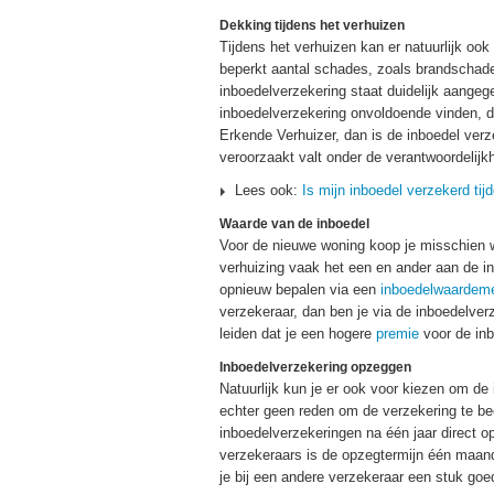
Dekking tijdens het verhuizen
Tijdens het verhuizen kan er natuurlijk o
beperkt aantal schades, zoals brandschade,
inboedelverzekering staat duidelijk aangeg
inboedelverzekering onvoldoende vinden, d
Erkende Verhuizer, dan is de inboedel ver
veroorzaakt valt onder de verantwoordelijk
Lees ook:
Is mijn inboedel verzekerd tij
Waarde van de inboedel
Voor de nieuwe woning koop je misschien w
verhuizing vaak het een en ander aan de i
opnieuw bepalen via een
inboedelwaardeme
verzekeraar, dan ben je via de inboedelver
leiden dat je een hogere
premie
voor de inb
Inboedelverzekering opzeggen
Natuurlijk kun je er ook voor kiezen om d
echter geen reden om de verzekering te be
inboedelverzekeringen na één jaar direct 
verzekeraars is de opzegtermijn één maand
je bij een andere verzekeraar een stuk goe