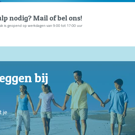
lp nodig?
Mail of bel ons
!
sk is geopend op werkdagen van 9:00 tot 17:00 uur
eggen bij
 je