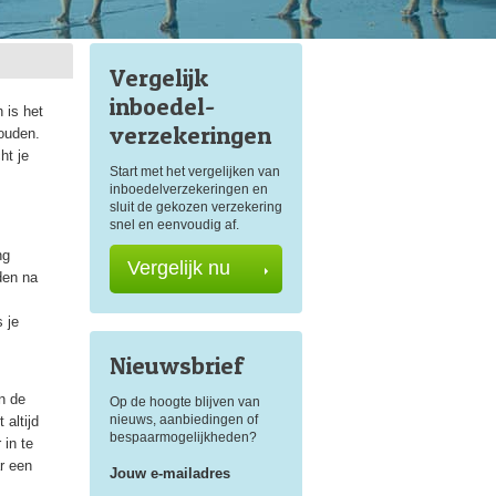
Vergelijk
inboedel
-
 is het
verzekeringen
houden.
ht je
Start met het vergelijken van
inboedelverzekeringen en
sluit de gekozen verzekering
snel en eenvoudig af.
ng
Vergelijk nu
den na
 je
Nieuwsbrief
n de
Op de hoogte blijven van
nieuws, aanbiedingen of
 altijd
bespaarmogelijkheden?
 in te
r een
Jouw e-mailadres