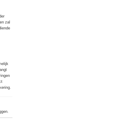
der
en zal
diende
s
elijk
angt
ringen
ct
kering.
ggen.