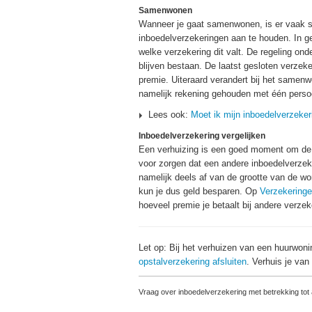
Samenwonen
Wanneer je gaat samenwonen, is er vaak sp
inboedelverzekeringen aan te houden. In 
welke verzekering dit valt. De regeling ond
blijven bestaan. De laatst gesloten verzek
premie. Uiteraard verandert bij het same
namelijk rekening gehouden met één persoo
Lees ook:
Moet ik mijn inboedelverzek
Inboedelverzekering vergelijken
Een verhuizing is een goed moment om de i
voor zorgen dat een andere inboedelverzek
namelijk deels af van de grootte van de wo
kun je dus geld besparen. Op
Verzekering
hoeveel premie je betaalt bij andere verze
Let op: Bij het verhuizen van een huurwon
opstalverzekering afsluiten
. Verhuis je va
Vraag over inboedelverzekering met betrekking tot