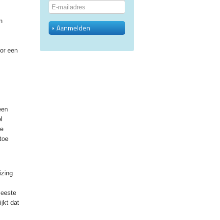
n
Aanmelden
or een
een
l
de
toe
izing
meeste
jkt dat