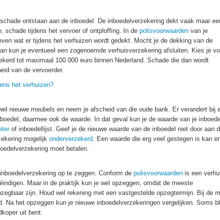
ok schade ontstaan aan de inboedel. De inboedelverzekering dekt vaak maar ee
 schade tijdens het vervoer of ontploffing. In de
polisvoorwaarden
van je
even wat er tijdens het verhuizen wordt gedekt. Mocht je de dekking van de
an kun je eventueel een zogenoemde verhuisverzekering afsluiten. Kies je vo
zekerd tot maximaal 100.000 euro binnen Nederland. Schade die dan wordt
heid van de vervoerder.
dens het verhuizen?
el nieuwe meubels en neem je afscheid van die oude bank. Er verandert bij 
nboedel, daarmee ook de waarde. In dat geval kun je de waarde van je inboede
ter
of inboedellijst. Geef je de nieuwe waarde van de inboedel niet door aan 
zekering mogelijk
onderverzekerd
. Een waarde die erg veel gestegen is kan er
oedelverzekering moet betalen.
e inboedelverzekering op te zeggen. Conform de
polisvoorwaarden
is een verhu
ëindigen. Maar in de praktijk kun je wel opzeggen, omdat de meeste
opzegbaar zijn. Houd wel rekening met een vastgestelde opzegtermijn. Bij de 
. Na het opzeggen kun je nieuwe inboedelverzekeringen vergelijken. Soms bli
dkoper uit bent.