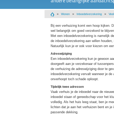
andere belangrijke aandachts
Wonen
Inboedelverzekering
Veel
Bij een verhuizing komt een hoop kijken. D
wel belangrijk om goed verzekerd te blijve
Met een inboedelverzekering is namelijk d
de inboedelverzekering aan willen houden, d
Natuurlijk kun je er ook voor kiezen om een
Adreswijziging
Een inboedelverzekering kun je gewoon aan
doorgeeft aan je verzekeraar of tussenper
de verhuizing de adreswijziging door te g
inboedelverzekering vervalt wanneer je de 
onverhoopt toch schade oploopt.
Tijdelijk twee adressen
Vaak verhuis je de inboedel naar de nieuwe
inboedel staan of gereedschap voor het klus
volledig. Als het huis leeg staat, ben je m
lichten dat je aan het verhuizen bent en j
passende dekking.