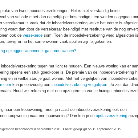
rake van twee inboedelverzekeringen. Het is niet verstandig beide
geval van schade moet dan namelijk per beschadigd item worden nagegaan on
er verzekeraar is vaak dat de inboedelverzekering welke het eerste is afgeslot
ering wordt dan door de verzekeraar beëindigd met restitutie van de nog onver
nwonen ook de
verzekerde
som. Toen de inboedelverzekering werd afgesloten i
n, terwijl er na het samenwonen vaak spullen zijn bijgekomen.
ering opzeggen wanneer ik ga samenwonen?
nboedelverzekering tegen het licht te houden. Een nieuwe woning kan er nam
ering opeens een stuk goedkoper is. De premie van de inboedelverzekering h
ning en in welke stad je gaat wonen. Met het vergelijken van inboedelverzeke
en.com
kun je eenvoudig een
inboedelverzekering vergelijken
. Je ziet dan dire
keraars. Houd wel rekening met een opzegtermijn van je huidige inboedelverze
ing naar een koopwoning, moet je naast de inboedelverzekering ook een
n een koopwoning naar een huurwoning? Dan kun je de
opstalverzekering
opze
 algemeen beantwoord in september 2015. Laatst gewijzigd op 11 september 2015.