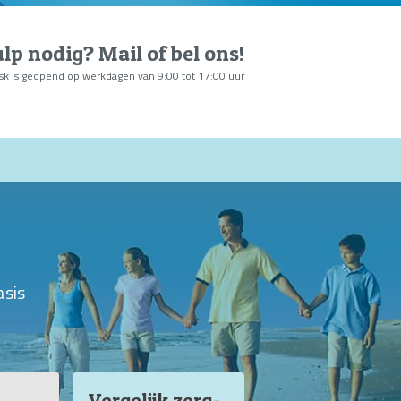
lp nodig?
Mail of bel ons
!
sk is geopend op werkdagen van 9:00 tot 17:00 uur
asis
Vergelijk zorg
-