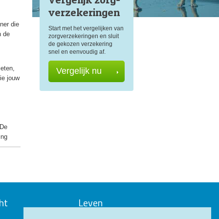
verzekeringen
ner die
Start met het vergelijken van
n de
zorgverzekeringen en sluit
de gekozen verzekering
snel en eenvoudig af.
ieten,
Vergelijk nu
ie jouw
 De
ing
ht
Leven