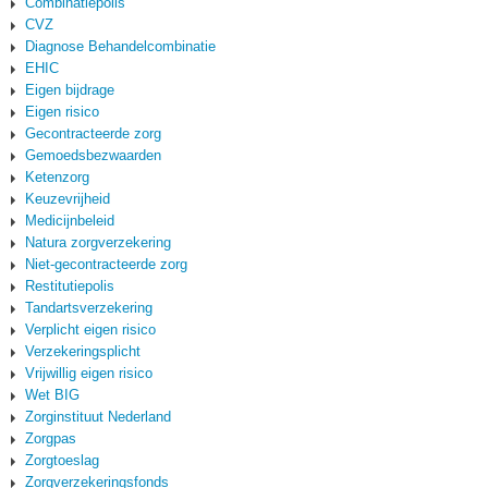
Combinatiepolis
CVZ
Diagnose Behandelcombinatie
EHIC
Eigen bijdrage
Eigen risico
Gecontracteerde zorg
Gemoedsbezwaarden
Ketenzorg
Keuzevrijheid
Medicijnbeleid
Natura zorgverzekering
Niet-gecontracteerde zorg
Restitutiepolis
Tandartsverzekering
Verplicht eigen risico
Verzekeringsplicht
Vrijwillig eigen risico
Wet BIG
Zorginstituut Nederland
Zorgpas
Zorgtoeslag
Zorgverzekeringsfonds