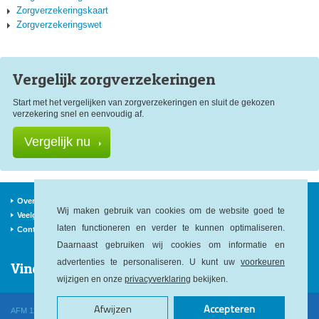
Zorgverzekeringskaart
Zorgverzekeringswet
Vergelijk zorg
verzekeringen
Start met het vergelijken van zorgverzekeringen en sluit de gekozen
verzekering snel en eenvoudig af.
Vergelijk nu
Over ons
Verzekeraars
Nieuws
Wij maken gebruik van cookies om de website goed te
Veelgestelde vragen
Begrippen
Sitemap
laten functioneren en verder te kunnen optimaliseren.
Contact
Daarnaast gebruiken wij cookies om informatie en
advertenties te personaliseren. U kunt uw
voorkeuren
Vind ons op:
wijzigen en onze
privacyverklaring
bekijken.
Afwijzen
Accepteren
AFM 12040146
KvK 52478564
KiFiD 300.014545