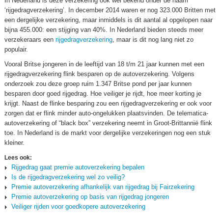
In Nederland is deze verzekering ook wel bekend onder de naam
‘rijgedragverzekering’. In december 2014 waren er nog 323.000 Britten met
een dergelijke verzekering, maar inmiddels is dit aantal al opgelopen naar
bijna 455.000: een stijging van 40%. In Nederland bieden steeds meer
verzekeraars een
rijgedragverzekering
, maar is dit nog lang niet zo
populair.
Vooral Britse jongeren in de leeftijd van 18 t/m 21 jaar kunnen met een
rijgedragverzekering flink besparen op de autoverzekering. Volgens
onderzoek zou deze groep ruim 1.347 Britse pond per jaar kunnen
besparen door goed rijgedrag. Hoe veiliger je rijdt, hoe meer korting je
krijgt. Naast de flinke besparing zou een rijgedragverzekering er ook voor
zorgen dat er flink minder auto-ongelukken plaatsvinden. De telematica-
autoverzekering of “black box” verzekering neemt in Groot-Brittannië flink
toe. In Nederland is de markt voor dergelijke verzekeringen nog een stuk
kleiner.
Lees ook:
Rijgedrag gaat premie autoverzekering bepalen
Is de rijgedragverzekering wel zo veilig?
Premie autoverzekering afhankelijk van rijgedrag bij Fairzekering
Premie autoverzekering op basis van rijgedrag jongeren
Veiliger rijden voor goedkopere autoverzekering