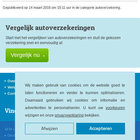
Gepubliceerd op 14 maart 2016 om 15:11 uur in de categorie autoverzekering.
Vergelijk auto
verzekeringen
Start met het vergelijken van autoverzekeringen en sluit de gekozen
verzekering snel en eenvoudig af.
Vergelijk nu
Over ons
Verzekeraars
Nieuws
Wij maken gebruik van cookies om de website goed te
Veelgestelde vragen
Begrippen
Sitemap
laten functioneren en verder te kunnen optimaliseren.
Contact
Daarnaast gebruiken wij cookies om informatie en
advertenties te personaliseren. U kunt uw
voorkeuren
Vind ons op:
wijzigen en onze
privacyverklaring
bekijken.
Afwijzen
Accepteren
AFM 12040146
KvK 52478564
KiFiD 300.014545
Disclaimer
Privacy
Cookies
Voorwaarden