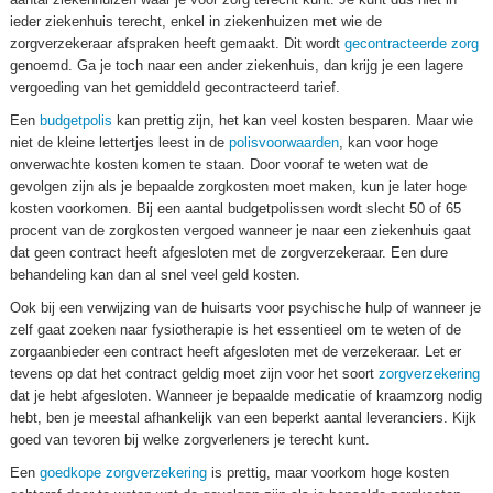
ieder ziekenhuis terecht, enkel in ziekenhuizen met wie de
zorgverzekeraar afspraken heeft gemaakt. Dit wordt
gecontracteerde zorg
genoemd. Ga je toch naar een ander ziekenhuis, dan krijg je een lagere
vergoeding van het gemiddeld gecontracteerd tarief.
Een
budgetpolis
kan prettig zijn, het kan veel kosten besparen. Maar wie
niet de kleine lettertjes leest in de
polisvoorwaarden
, kan voor hoge
onverwachte kosten komen te staan. Door vooraf te weten wat de
gevolgen zijn als je bepaalde zorgkosten moet maken, kun je later hoge
kosten voorkomen. Bij een aantal budgetpolissen wordt slecht 50 of 65
procent van de zorgkosten vergoed wanneer je naar een ziekenhuis gaat
dat geen contract heeft afgesloten met de zorgverzekeraar. Een dure
behandeling kan dan al snel veel geld kosten.
Ook bij een verwijzing van de huisarts voor psychische hulp of wanneer je
zelf gaat zoeken naar fysiotherapie is het essentieel om te weten of de
zorgaanbieder een contract heeft afgesloten met de verzekeraar. Let er
tevens op dat het contract geldig moet zijn voor het soort
zorgverzekering
dat je hebt afgesloten. Wanneer je bepaalde medicatie of kraamzorg nodig
hebt, ben je meestal afhankelijk van een beperkt aantal leveranciers. Kijk
goed van tevoren bij welke zorgverleners je terecht kunt.
Een
goedkope zorgverzekering
is prettig, maar voorkom hoge kosten