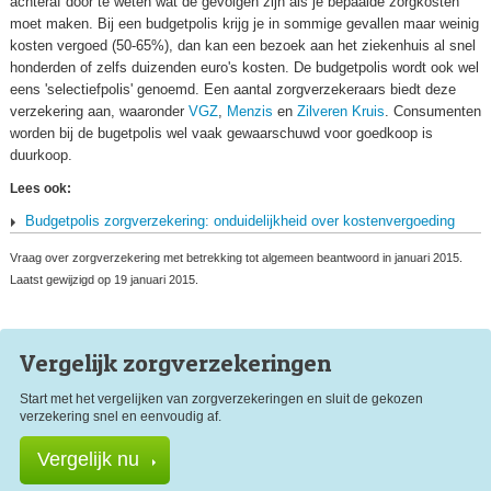
achteraf door te weten wat de gevolgen zijn als je bepaalde zorgkosten
moet maken. Bij een budgetpolis krijg je in sommige gevallen maar weinig
kosten vergoed (50-65%), dan kan een bezoek aan het ziekenhuis al snel
honderden of zelfs duizenden euro's kosten. De budgetpolis wordt ook wel
eens 'selectiefpolis' genoemd. Een aantal zorgverzekeraars biedt deze
verzekering aan, waaronder
VGZ
,
Menzis
en
Zilveren Kruis
. Consumenten
worden bij de bugetpolis wel vaak gewaarschuwd voor goedkoop is
duurkoop.
Lees ook:
Budgetpolis zorgverzekering: onduidelijkheid over kostenvergoeding
Vraag over zorgverzekering met betrekking tot algemeen beantwoord in januari 2015.
Laatst gewijzigd op 19 januari 2015.
Vergelijk zorg
verzekeringen
Start met het vergelijken van zorgverzekeringen en sluit de gekozen
verzekering snel en eenvoudig af.
Vergelijk nu