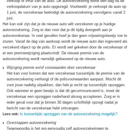
verkoop of inruil van de auto. De autoverzekering wordt een dag na de
verkoopdatum van je auto opgezegd. Voorbeeld: je verkoopt de auto op
1 juni, de verzekeraar beëindigt de autoverzekering vervolgens vanaf 2
juni.
Het kan ook zijn dat je de nieuwe auto wilt verzekeren op je huidige
autoverzekering. Zorg er dan voor dat je dit tijdig doorgeeft aan je
autoverzekeraar. In veel gevallen hoef je dan geen vrijwaringsbewijs toe te
sturen. Vanaf de dag van aankoop wordt de nieuwe auto dan ingevoerd als
verzekerd object op de polis. Er wordt wel gekeken door de verzekeraar of
er een premiewijziging plaatsvindt. De nieuwe premie van de
autoverzekering wordt namelijk gebaseerd op de nieuwe auto.
Wijziging premie en/of voorwaarden door verzekeraar
Het kan voor komen dat een verzekeraar tussentijds de premie van de
autoverzekering verhoogt of de polisvoorwaarden aanpast. Mocht dit
voor jouw nadelig uitpakken, dan heb je recht op tussentijds opzeggen.
Ook wanneer er geen bewijs is dat dit gecommuniceerd is, moet de
verzekeraar een opzeggen naderhand alsnog accepteren. Zorg er in
ieder geval voor dat je binnen 30 dagen schriftelijk opzegt nadat je
bericht van de verzekeraar hebt ontvangen.
Is tussentijds opzeggen van de autoverzekering mogelijk?
Lees ook:
Overstappen autoverzekering
Tegenwoordig is het erg eenvoudig zelf autoverzekeringen te