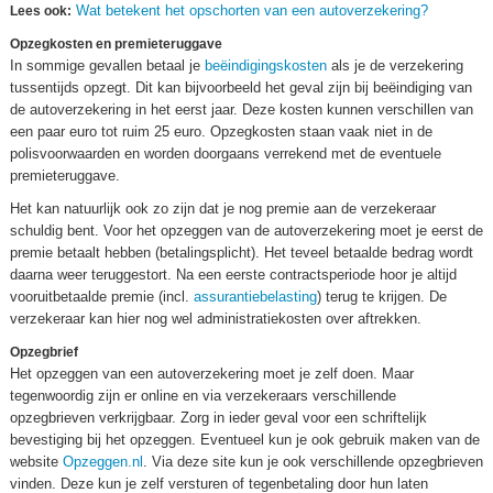
Wat betekent het opschorten van een autoverzekering?
Lees ook:
Opzegkosten en premieteruggave
In sommige gevallen betaal je
beëindigingskosten
als je de verzekering
tussentijds opzegt. Dit kan bijvoorbeeld het geval zijn bij beëindiging van
de autoverzekering in het eerst jaar. Deze kosten kunnen verschillen van
een paar euro tot ruim 25 euro. Opzegkosten staan vaak niet in de
polisvoorwaarden en worden doorgaans verrekend met de eventuele
premieteruggave.
Het kan natuurlijk ook zo zijn dat je nog premie aan de verzekeraar
schuldig bent. Voor het opzeggen van de autoverzekering moet je eerst de
premie betaalt hebben (betalingsplicht). Het teveel betaalde bedrag wordt
daarna weer teruggestort. Na een eerste contractsperiode hoor je altijd
vooruitbetaalde premie (incl.
assurantiebelasting
) terug te krijgen. De
verzekeraar kan hier nog wel administratiekosten over aftrekken.
Opzegbrief
Het opzeggen van een autoverzekering moet je zelf doen. Maar
tegenwoordig zijn er online en via verzekeraars verschillende
opzegbrieven verkrijgbaar. Zorg in ieder geval voor een schriftelijk
bevestiging bij het opzeggen. Eventueel kun je ook gebruik maken van de
website
Opzeggen.nl
. Via deze site kun je ook verschillende opzegbrieven
vinden. Deze kun je zelf versturen of tegenbetaling door hun laten