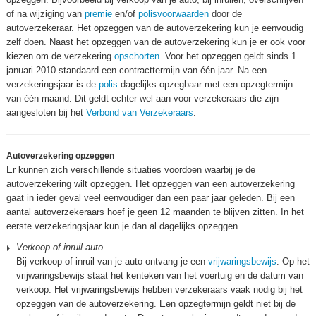
of na wijziging van
premie
en/of
polisvoorwaarden
door de
autoverzekeraar. Het opzeggen van de autoverzekering kun je eenvoudig
zelf doen. Naast het opzeggen van de autoverzekering kun je er ook voor
kiezen om de verzekering
opschorten
. Voor het opzeggen geldt sinds 1
januari 2010 standaard een contracttermijn van één jaar. Na een
verzekeringsjaar is de
polis
dagelijks opzegbaar met een opzegtermijn
van één maand. Dit geldt echter wel aan voor verzekeraars die zijn
aangesloten bij het
Verbond van Verzekeraars
.
Autoverzekering opzeggen
Er kunnen zich verschillende situaties voordoen waarbij je de
autoverzekering wilt opzeggen. Het opzeggen van een autoverzekering
gaat in ieder geval veel eenvoudiger dan een paar jaar geleden. Bij een
aantal autoverzekeraars hoef je geen 12 maanden te blijven zitten. In het
eerste verzekeringsjaar kun je dan al dagelijks opzeggen.
Verkoop of inruil auto
Bij verkoop of inruil van je auto ontvang je een
vrijwaringsbewijs
. Op het
vrijwaringsbewijs staat het kenteken van het voertuig en de datum van
verkoop. Het vrijwaringsbewijs hebben verzekeraars vaak nodig bij het
opzeggen van de autoverzekering. Een opzegtermijn geldt niet bij de