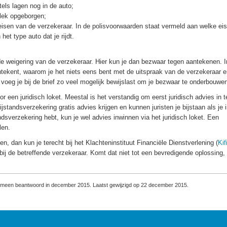
tels lagen nog in de auto;
plek opgeborgen;
seisen van de verzekeraar. In de polisvoorwaarden staat vermeld aan welke eis
het type auto dat je rijdt.
 de weigering van de verzekeraar. Hier kun je dan bezwaar tegen aantekenen. I
ntekent, waarom je het niets eens bent met de uitspraak van de verzekeraar 
voeg je bij de brief zo veel mogelijk bewijslast om je bezwaar te onderbouwe
or een juridisch loket. Meestal is het verstandig om eerst juridisch advies in t
jstandsverzekering gratis advies krijgen en kunnen juristen je bijstaan als je 
dsverzekering hebt, kun je wel advies inwinnen via het juridisch loket. Een
len.
n, dan kun je terecht bij het Klachteninstituut Financiële Dienstverlening (
Kif
bij de betreffende verzekeraar. Komt dat niet tot een bevredigende oplossing,
gemeen beantwoord in december 2015. Laatst gewijzigd op 22 december 2015.