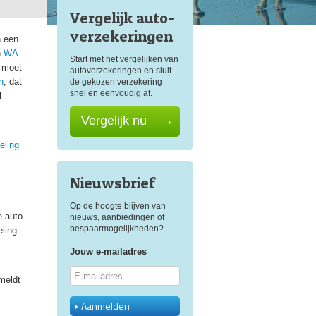
Vergelijk auto
-
verzekeringen
n een
n
WA-
Start met het vergelijken van
l moet
autoverzekeringen en sluit
n
, dat
de gekozen verzekering
snel en eenvoudig af.
l
Vergelijk nu
eling
Nieuwsbrief
Op de hoogte blijven van
e auto
nieuws, aanbiedingen of
bespaarmogelijkheden?
ling
Jouw e-mailadres
meldt
Aanmelden