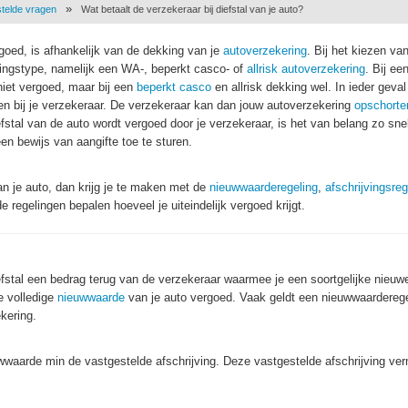
stelde vragen
Wat betaalt de verzekeraar bij diefstal van je auto?
rgoed, is afhankelijk van de dekking van je
autoverzekering
. Bij het kiezen va
kingstype, namelijk een WA-, beperkt casco- of
allrisk autoverzekering
. Bij ee
niet vergoed, maar bij een
beperkt casco
en allrisk dekking wel. In ieder geva
lden bij je verzekeraar. De verzekeraar kan dan jouw autoverzekering
opschorte
efstal van de auto wordt vergoed door je verzekeraar, is het van belang zo sne
en bewijs van aangifte toe te sturen.
an je auto, dan krijg je te maken met de
nieuwwaarderegeling
,
afschrijvingsreg
 regelingen bepalen hoeveel je uiteindelijk vergoed krijgt.
diefstal een bedrag terug van de verzekeraar waarmee je een soortgelijke nieuw
de volledige
nieuwwaarde
van je auto vergoed. Vaak geldt een nieuwwaarderege
ekering.
waarde min de vastgestelde afschrijving. Deze vastgestelde afschrijving ver