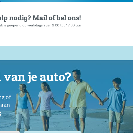
lp nodig?
Mail of bel ons
!
sk is geopend op werkdagen van 9:00 tot 17:00 uur
l van je auto?
ng of
n aan
g