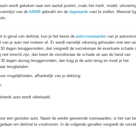
uto wordt gekeken naar een aantal punten, zoals het merk, model, uitvoerin
koerslijst van de
ANWB
gebruikt om de
dagwaarde
vast te stellen. Meestal lig
uto.
t in geval van diefstal, kun je het beste de
polisvoorwaarden
van je autoverz
l van je auto niet meteen af. Er wordt namelijk rekening gehouden met een wa
 30 dagen teruggevonden, dan vergoedt de verzekeraar de eventuele schade 
niet terecht zijn, dan keert de verzekeraar de schade uit aan de hand van
30 dagen alsnog teruggevonden, dan krijg je de auto terug en moet je het
ar terugbetalen.
l vier mogelijkheden, afhankelijk van je dekking:
e;
ehands auto wordt uitbetaald;
voor een gestolen auto. Naast de eerder genoemde voorwaarden, is het van b
bt gedaan om diefstal te voorkomen. In de volgende gevallen vergoedt de verze