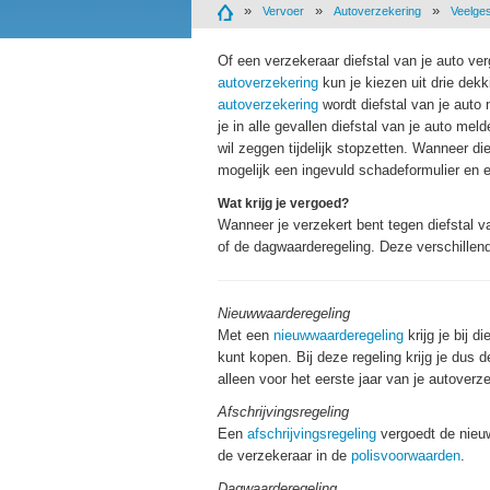
Vervoer
Autoverzekering
Veelge
Of een verzekeraar diefstal van je auto ve
autoverzekering
kun je kiezen uit drie dek
autoverzekering
wordt diefstal van je auto 
je in alle gevallen diefstal van je auto me
wil zeggen tijdelijk stopzetten. Wanneer di
mogelijk een ingevuld schadeformulier en e
Wat krijg je vergoed?
Wanneer je verzekert bent tegen diefstal v
of de dagwaarderegeling. Deze verschillende
Nieuwwaarderegeling
Met een
nieuwwaarderegeling
krijg je bij 
kunt kopen. Bij deze regeling krijg je dus 
alleen voor het eerste jaar van je autoverz
Afschrijvingsregeling
Een
afschrijvingsregeling
vergoedt de nieuw
de verzekeraar in de
polisvoorwaarden
.
Dagwaarderegeling