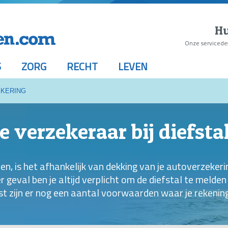
Hu
Onze servicede
S
ZORG
RECHT
LEVEN
KERING
e verzekeraar bij diefsta
n, is het afhankelijk van dekking van je autoverzekeri
der geval ben je altijd verplicht om de diefstal te melde
t zijn er nog een aantal voorwaarden waar je rekenin