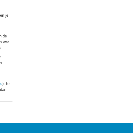
en je
n de
en wat
n.
e
in
id
). Er
 dan