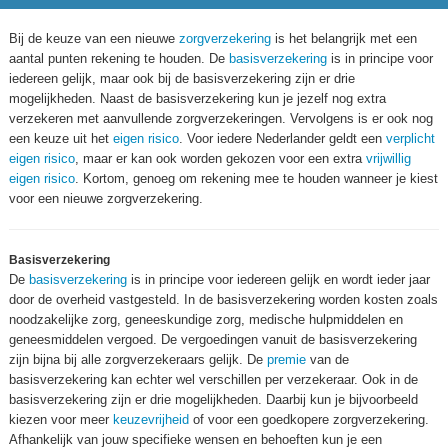
Bij de keuze van een nieuwe
zorgverzekering
is het belangrijk met een
aantal punten rekening te houden. De
basisverzekering
is in principe voor
iedereen gelijk, maar ook bij de basisverzekering zijn er drie
mogelijkheden. Naast de basisverzekering kun je jezelf nog extra
verzekeren met aanvullende zorgverzekeringen. Vervolgens is er ook nog
een keuze uit het
eigen risico
. Voor iedere Nederlander geldt een
verplicht
eigen risico
, maar er kan ook worden gekozen voor een extra
vrijwillig
eigen risico
. Kortom, genoeg om rekening mee te houden wanneer je kiest
voor een nieuwe zorgverzekering.
Basisverzekering
De
basisverzekering
is in principe voor iedereen gelijk en wordt ieder jaar
door de overheid vastgesteld. In de basisverzekering worden kosten zoals
noodzakelijke zorg, geneeskundige zorg, medische hulpmiddelen en
geneesmiddelen vergoed. De vergoedingen vanuit de basisverzekering
zijn bijna bij alle zorgverzekeraars gelijk. De
premie
van de
basisverzekering kan echter wel verschillen per verzekeraar. Ook in de
basisverzekering zijn er drie mogelijkheden. Daarbij kun je bijvoorbeeld
kiezen voor meer
keuzevrijheid
of voor een goedkopere zorgverzekering.
Afhankelijk van jouw specifieke wensen en behoeften kun je een