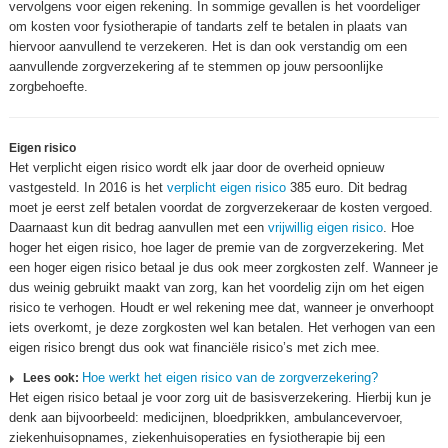
vervolgens voor eigen rekening. In sommige gevallen is het voordeliger
om kosten voor fysiotherapie of tandarts zelf te betalen in plaats van
hiervoor aanvullend te verzekeren. Het is dan ook verstandig om een
aanvullende zorgverzekering af te stemmen op jouw persoonlijke
zorgbehoefte.
Eigen risico
Het verplicht eigen risico wordt elk jaar door de overheid opnieuw
vastgesteld. In 2016 is het
verplicht eigen risico
385 euro. Dit bedrag
moet je eerst zelf betalen voordat de zorgverzekeraar de kosten vergoed.
Daarnaast kun dit bedrag aanvullen met een
vrijwillig eigen risico
. Hoe
hoger het eigen risico, hoe lager de premie van de zorgverzekering. Met
een hoger eigen risico betaal je dus ook meer zorgkosten zelf. Wanneer je
dus weinig gebruikt maakt van zorg, kan het voordelig zijn om het eigen
risico te verhogen. Houdt er wel rekening mee dat, wanneer je onverhoopt
iets overkomt, je deze zorgkosten wel kan betalen. Het verhogen van een
eigen risico brengt dus ook wat financiële risico’s met zich mee.
Hoe werkt het eigen risico van de zorgverzekering?
Lees ook:
Het eigen risico betaal je voor zorg uit de basisverzekering. Hierbij kun je
denk aan bijvoorbeeld: medicijnen, bloedprikken, ambulancevervoer,
ziekenhuisopnames, ziekenhuisoperaties en fysiotherapie bij een