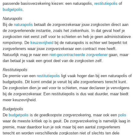
passende basisverzekering kiezen: een naturapolis,
restitutiepolis
of
budgetpolis
.
Naturapolis
Bij de
naturapolis
betaalt de zorgverzekeraar jouw zorgkosten direct aan
de zorgverlenende instantie, zoals het ziekenhuis. In dat geval hoef je
zorgkosten niet eerst zelf voor te schieten en heb je geen administratieve
rompslomp. De
keuzevrijheid
bij de naturapolis is echter wel beperkt tot
zorgverleners waar jouw zorgverzekeraar een contract mee heeft.
Natuurlijk mag je naar een
niet-gecontracteerde zorgverlener
gaan, maar
dan betaal je vaak een groot deel van de zorgkosten zelf.
Restitutiepolis
De premie van een
restitutiepolis
ligt vaak hoger dan bij een naturapolis of
budgetpolis. Dit komt omdat je veruit bij alle zorgverleners terecht kunt.
De zorgkosten dien je wel voor te schieten, maar declareer je vervolgens
bij de zorgverzekeraar. Een restitutiepolis is dus wat duurder, maar biedt
meer keuzevrijheid.
Budgetpolis
De
budgetpolis
is de goedkoopste zorgverzekering, maar ook een
polis
waar de meeste kritiek op is geuit. De zorgverzekering is namelijk laag in
premie, maar daardoor kun je ook maar bij een aantal zorgverleners
terecht en worden verschillende zorgkosten niet of slechts ten dele